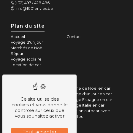
(+32) 497 / 428 486
info@1001envies.be
Plan du site
Accueil
Contact
Voyage d'un jour
Marchés de Noël
Séjour
Voyage scolaire
Location de car
Nos prestations
Séjour en autocar
Marché de Noël en car
Voyage en autocar
Voyage d'un jour en car
Ce site utilise des
Voyage en bus
Voyage Espagne en car
cookies et vous donne le
Citytrip en car
Voyage Italie en car
contrôle sur ceux que
Parc d'attraction en bus
Location autocar avec
vous souhaitez activer
chauffeur
Tout accepter