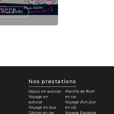
Plus d'info
Nos prestations
Séjour en autocar
Marché de Noël
Voyage en
en car
autocar
Voyage d'un jour
Voyage en bus
en car
Citytrip en car
Voyage Espagne