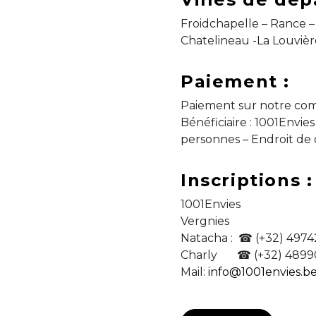
Froidchapelle – Rance 
Chatelineau -La Louvière
Paiement :
Paiement sur notre co
Bénéficiaire : 1001Envie
personnes – Endroit d
Inscriptions :
1001Envies
Vergnies
Natacha : ☎ (+32) 497
Charly ☎ (+32) 4899
Mail:
info@1001envies.b