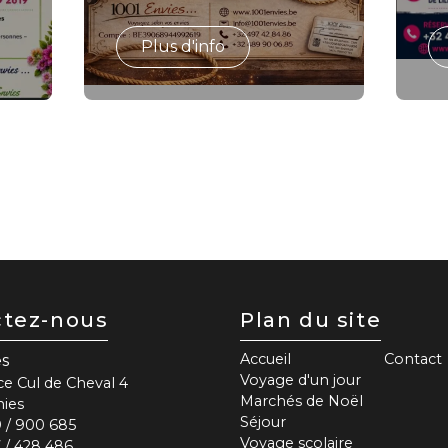
Plus d'info
ctez-nous
Plan du site
Accueil
Contact
es
Voyage d'un jour
e Cul de Cheval 4
Marchés de Noël
ies
Séjour
9 / 900 685
Voyage scolaire
 / 428 486