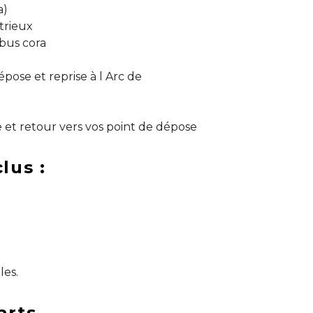
a)
trieux
 bus cora
épose et reprise à l Arc de
 et retour vers vos point de dépose
lus :
les.
arts