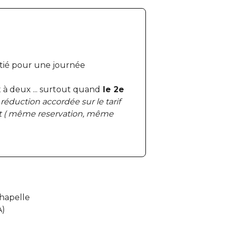
tié pour une journée
 à deux ... surtout quand
le 2e
x
réduction accordée sur le tarif
t ( même reservation, même
chapelle
A)