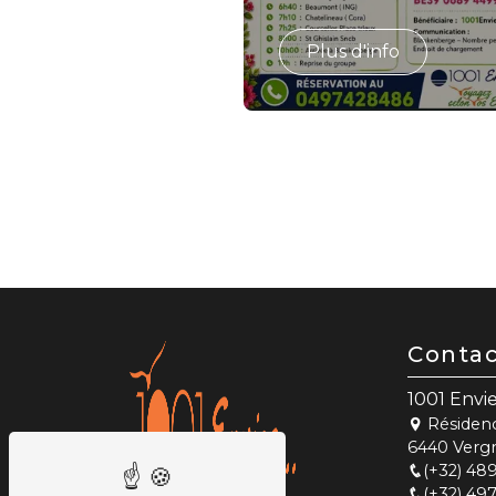
Plus d'info
Conta
1001 Envi
Résidenc
6440 Vergn
(+32) 48
(+32) 497