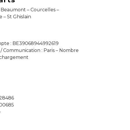
– Beaumont – Courcelles –
 – St Ghislain
mpte : BE39068944992619
s / Communication : Paris – Nombre
e chargement
428486
00685
e