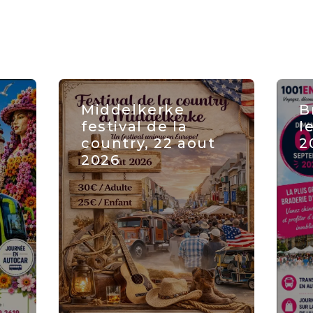
à
Middelkerke
B
e
festival de la
l
country, 22 aout
2
2026