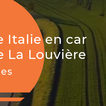
 Italie en car
e La Louvière
ies