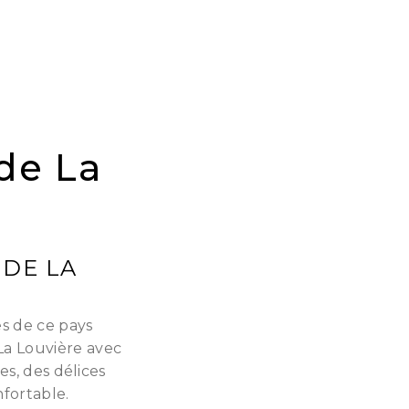
 de La
 DE LA
es de ce pays
La Louvière avec
es, des délices
nfortable.