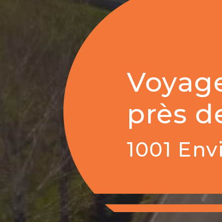
Voyage
près d
1001 Env