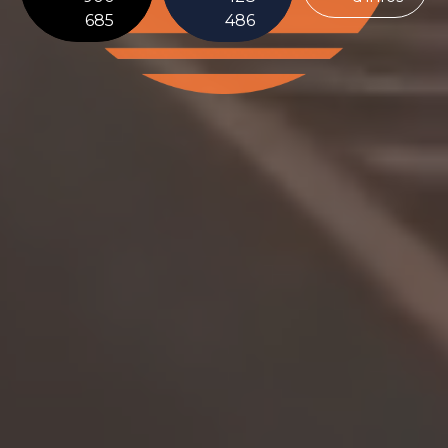
685
486