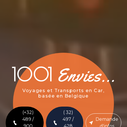
1001
Envies...
Voyages et Transports en Car,
basée en Belgique
(+32)
( 32)
489 /
497 /
Demande
900
428
d'infos