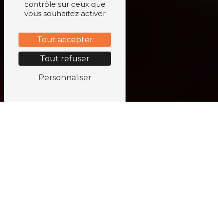
contrôle sur ceux que
vous souhaitez activer
Tout accepter
Tout refuser
Personnaliser
Une envie, mille et
une façons
de voyager
Bienvenue chez
1001 Envies
, votre